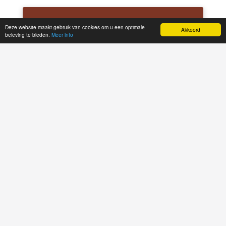
Deze website maakt gebruik van cookies om u een optimale
Akkoord
beleving te bieden.
Meer info
Welkom!
Heerlijk eten afhalen en bestellen bij onze
vestiging! Ons eten wordt met zorg bereid. Laat
een review achter en volg uw bestelling tot aan
de balie of aan huis. Heeft u overige vragen?
Neem gerust contact met ons op via het
formulier op de contactpagina.
TIP! Bestelt u vaker? Maak een account aan en
houd overzicht over uw geschiedenis of bestel
makkelijk opnieuw.
Eet smakelijk!