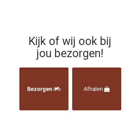
Bestellen
Contact
Kijk of wij ook bij
Login
jou bezorgen!
Bezorgen
Afhalen